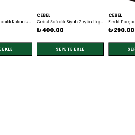
CEBEL
CEBEL
Cebel Fındık Parçacıklı Kakaolu Fındık Kreması 700 gr
Cebel Sofralık Siyah Zeytin 1 kg İri (S Boy)
₺ 400.00
₺ 290.00
 EKLE
SEPETE EKLE
SE