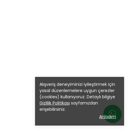
Alışveriş deneyiminizi iyileştirmek için
yasal düzenlemelere uygun çerezler
(cookies) kullanıyoruz. Detaylı bilgiye
Gizlilik Politikası
sayfamızdan
erişebilirsiniz.
Anladım