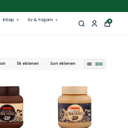
Kitap
Ev & Yaşam
0
lan
İlk eklenen
Son eklenen