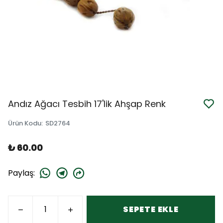
Andız Ağacı Tesbih 17'lik Ahşap Renk
Ürün Kodu
:
SD2764
₺ 60.00
Paylaş
:
SEPETE EKLE