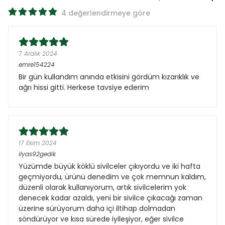
4 değerlendirmeye göre
7 Aralık 2024
emre154224
Bir gün kullandım anında etkisini gördüm kızarıklık ve
ağrı hissi gitti. Herkese tavsiye ederim
17 Ekim 2024
ilyas92gedik
Yüzümde büyük köklü sivilceler çıkıyordu ve iki hafta
geçmiyordu, ürünü denedim ve çok memnun kaldım,
düzenli olarak kullanıyorum, artık sivilcelerim yok
denecek kadar azaldı, yeni bir sivilce çıkacağı zaman
üzerine sürüyorum daha içi iltihap dolmadan
söndürüyor ve kısa sürede iyileşiyor, eğer sivilce