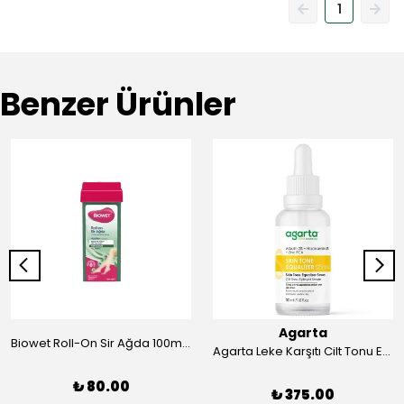
1
Benzer Ürünler
Agarta
Biowet Roll-On Sir Ağda 100ml Azulen
Agarta Leke Karşıtı Cilt Tonu Eşitleyici Arbutin Serum 30 ml
₺ 80.00
₺ 375.00