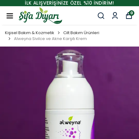
İLK ALIŞVERİŞİNİZE ÖZEL %10 İNDİRİM!
0
Kişisel Bakım & Kozmetik
Cilt Bakım Ürünleri
Alweyna Sivilce ve Akne Karşıtı Krem